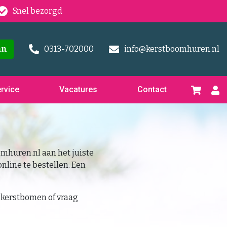
Snel bezorgd
an
0313-702000
info@kerstboomhuren.nl
rvice
Vacatures
Contact
omhuren.nl aan het juiste
online te bestellen. Een
 kerstbomen of vraag