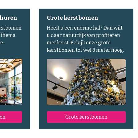
 huren
Grote kerstbomen
erstbomen
Heeft u een enorme hal? Dan wilt
d thema
u daar natuurlijk van profiteren
e.
met kerst. Bekijk onze grote
kerstbomen tot wel 8 meter hoog.
en
Grote kerstbomen