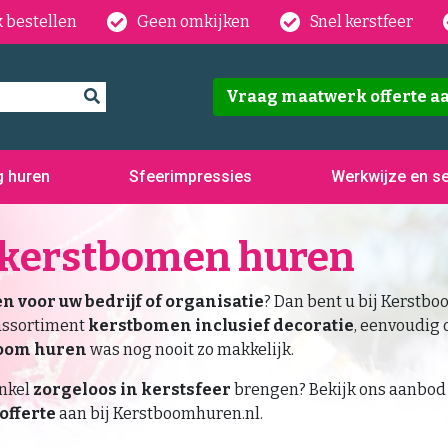
 bestellen
Geen omkijken
Snel kerstfeer
Vraag maatwerk offerte a
g huren
Sfeerimpressies
Werkwijze en se
 kerstbomen huren
 voor uw bedrijf of organisatie
? Dan bent u bij Kerstbo
 assortiment
kerstbomen inclusief decoratie
, eenvoudig 
boom huren
was nog nooit zo makkelijk.
inkel
zorgeloos in kerstsfeer
brengen? Bekijk ons aanbod
offerte
aan bij Kerstboomhuren.nl.