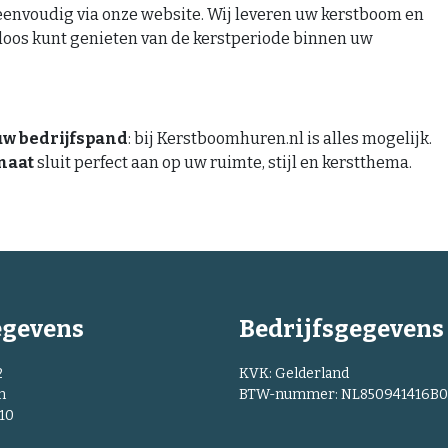
 eenvoudig via onze website. Wij leveren uw kerstboom en
geloos kunt genieten van de kerstperiode binnen uw
uw bedrijfspand
: bij Kerstboomhuren.nl is alles mogelijk.
maat
sluit perfect aan op uw ruimte, stijl en kerstthema.
egevens
Bedrijfsgegevens
2
KVK: Gelderland
n
BTW-nummer: NL850941416B0
010