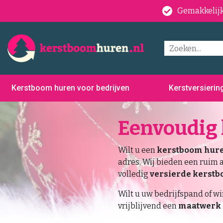
Gemakkelijk
Kerstboom huren voor bedrijven
Kerstversierin
Eenvoudig
Wilt u een
kerstboom huren
adres. Wij bieden een ruim
volledig
versierde kerst
Wilt u uw bedrijfspand of w
vrijblijvend een
maatwerk 