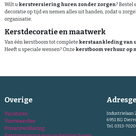
Wilt u
kerstversiering huren zonder zorgen
? Bestel
decoratie op tijd en nemen alles uit handen, zodat u zor
organisatie.
Kerstdecoratie en maatwerk
Van één kerstboom tot complete
kerstaankleding van 
Heeft u speciale wensen? Onze
kerstboom verhuur op 
Overige
Adresg
Vacatures
Industrielaan 
6951 KG Diere
Voorwaarden
Tel. 0313-702
Privacyverklaring
Kerstversiering voor op kantoor huren